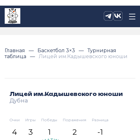
Главная
Баскетбол 3×3
Турнирная
таблица
Лицей им.Кадышевского юноши
Лицей им.Кадышевского юноши
Дубна
Очки
Игры
Победы
Поражения
Разница
4
3
1
2
-1