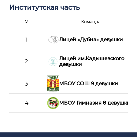
Институтская часть
М
Команда
1
Лицей «Дубна» девушки
Лицей им.Кадышевского
2
девушки
3
МБОУ СОШ 9 девушки
4
МБОУ Гимназия 8 девушки