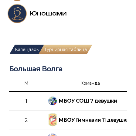
Юношами
Календарь
Турнирная таблица
Большая Волга
М
Команда
1
МБОУ СОШ 7 девушки
2
МБОУ Гимназия 11 девушки