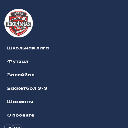
Школьная лига
Футзал
Волейбол
Баскетбол 3×3
Шахматы
О проекте