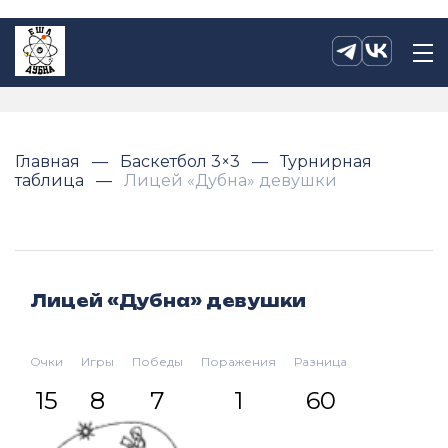
Главная
Баскетбол 3×3
Турнирная
таблица
Лицей «Дубна» девушки
Лицей «Дубна» девушки
Очки
Игры
Победы
Поражения
Разница
15
8
7
1
60