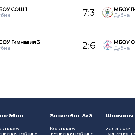
БОУ СОШ 1
МБОУ Ги
7:3
убна
Дубна
БОУ Гимназия 3
МБОУ С
2:6
убна
Дубна
олейбол
Баскетбол 3×3
Шахматы
лендарь
Календарь
Календарь
рнирная таблица
Турнирная таблица
Турнирная т