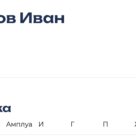
ов Иван
ка
Амплуа
И
Г
П