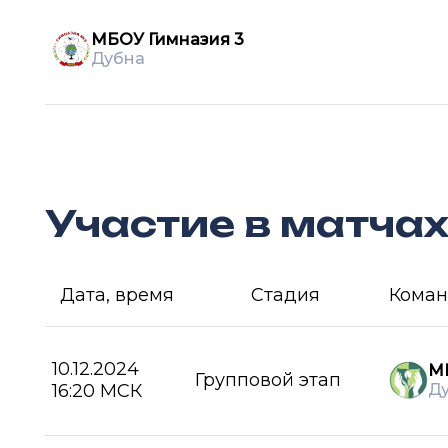
МБОУ Гимназия 3
Дубна
Участие в матча
Дата, время
Стадия
Коман
10.12.2024
М
Групповой этап
16:20 МСК
Д