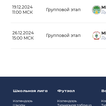
19.12.2024
М
Групповой этап
11:00 МСК
Д
26.12.2024
М
Групповой этап
15:00 МСК
Д
Школьная лига
Футзал
В
Календарь
Календарь
Ка
Школы
Турнирная таблица
Ту