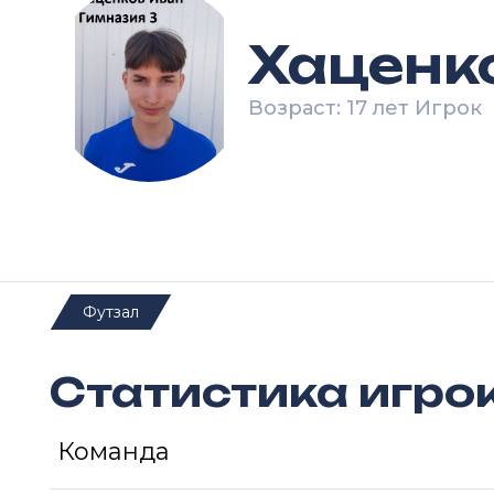
Хаценк
Возраст: 17 лет Игрок
Футзал
Статистика игро
Команда