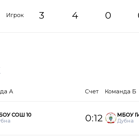
3
4
0
Игрок
х
да А
Счет
Команда Б
БОУ СОШ 10
МБОУ Ги
0:12
убна
Дубна