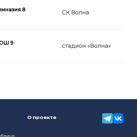
имназия 8
СК Волна
ОШ 9
стадион «Волна»
О проекте
аблица