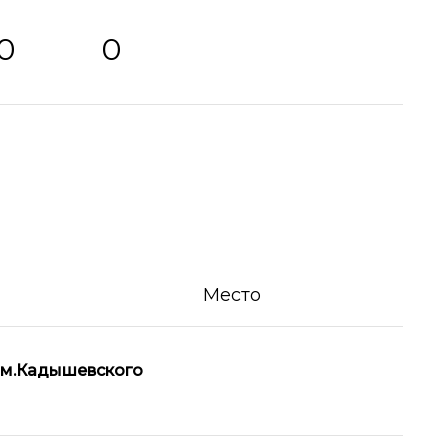
0
0
Место
м.Кадышевского