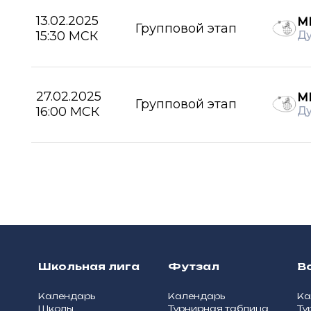
13.02.2025
М
Групповой этап
15:30 МСК
Д
27.02.2025
М
Групповой этап
16:00 МСК
Д
Школьная лига
Футзал
В
Календарь
Календарь
Ка
Школы
Турнирная таблица
Ту