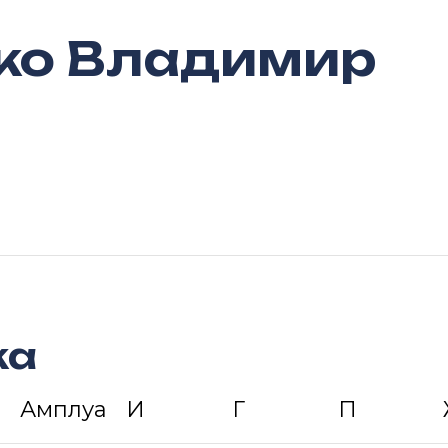
ко Владимир
ка
Амплуа
И
Г
П