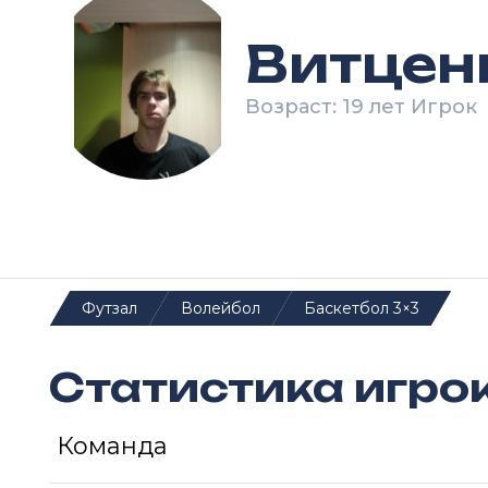
Витцен
Возраст: 19 лет Игрок
Футзал
Волейбол
Баскетбол 3×3
Статистика игро
Команда