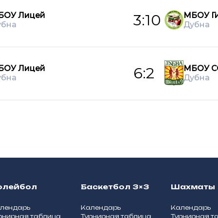
БОУ Лицей
МБОУ Г
3:10
убна
Дубна
БОУ Лицей
МБОУ С
6:2
убна
Дубна
олейбол
Баскетбол 3×3
Шахматы
лендарь
Календарь
Календарь
рнирная таблица
Турнирная таблица
Турнирная т