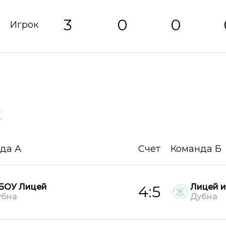
3
0
0
Игрок
х
да А
Счет
Команда Б
БОУ Лицей
Лицей и
4:5
убна
Дубна