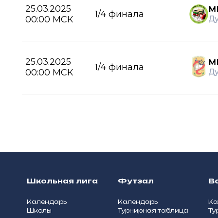
25.03.2025
М
1/4 финала
00:00 МСК
Д
25.03.2025
МБ
1/4 финала
00:00 МСК
Д
Школьная лига
Футзал
В
Календарь
Календарь
Ка
Школы
Турнирная таблица
Ту