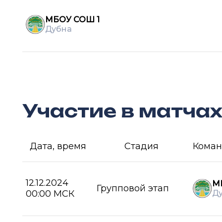
МБОУ СОШ 1
Дубна
Участие в матча
Дата, время
Стадия
Коман
12.12.2024
М
Групповой этап
00:00 МСК
Д