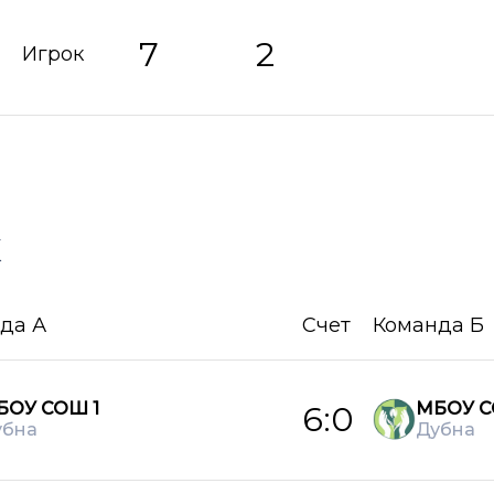
7
2
Игрок
х
да А
Счет
Команда Б
БОУ СОШ 1
МБОУ С
6:0
убна
Дубна