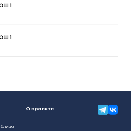
ОШ 1
ОШ 1
О проекте
аблица