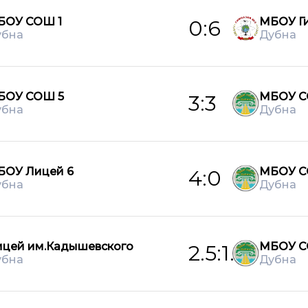
БОУ СОШ 1
МБОУ Ги
0:6
убна
Дубна
БОУ СОШ 5
МБОУ С
3:3
убна
Дубна
БОУ Лицей 6
МБОУ С
4:0
убна
Дубна
ицей им.Кадышевского
МБОУ С
2.5:1.5
убна
Дубна