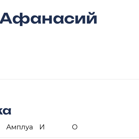
 Афанасий
ка
Амплуа
И
О