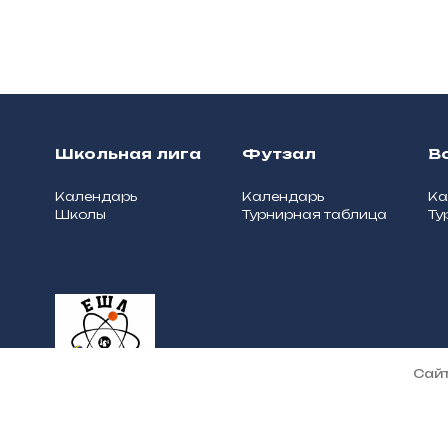
Школьная лига
Футзал
В
Календарь
Календарь
Ка
Школы
Турнирная таблица
Ту
О школьной лиге
Сайт
© 2025, Школьная лига городс