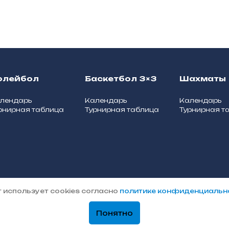
олейбол
Баскетбол 3×3
Шахматы
лендарь
Календарь
Календарь
рнирная таблица
Турнирная таблица
Турнирная т
 использует cookies согласно
политике конфиденциальн
кого округа Дубна
Политика конфиденциальност
Понятно