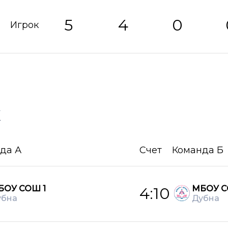
5
4
0
Игрок
х
да А
Счет
Команда Б
БОУ СОШ 1
МБОУ С
4:10
убна
Дубна