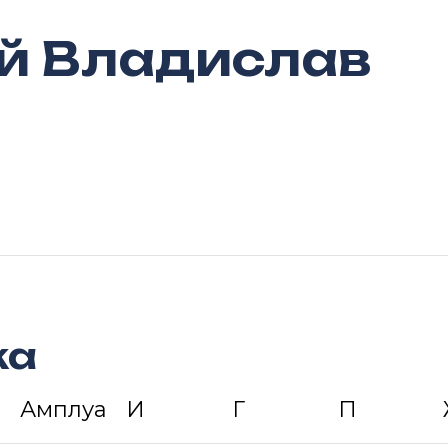
й Владислав
ка
Амплуа
И
Г
П