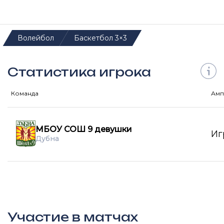
Волейбол
Баскетбол 3×3
Статистика игрока
Команда
Амп
МБОУ СОШ 9 девушки
Иг
Дубна
Участие в матчах