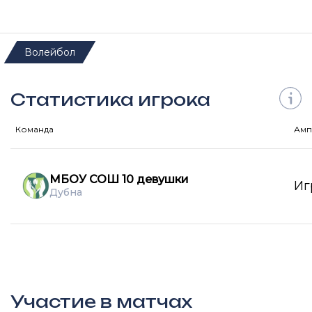
Волейбол
Статистика игрока
Команда
Амп
МБОУ СОШ 10 девушки
Иг
Дубна
Участие в матчах