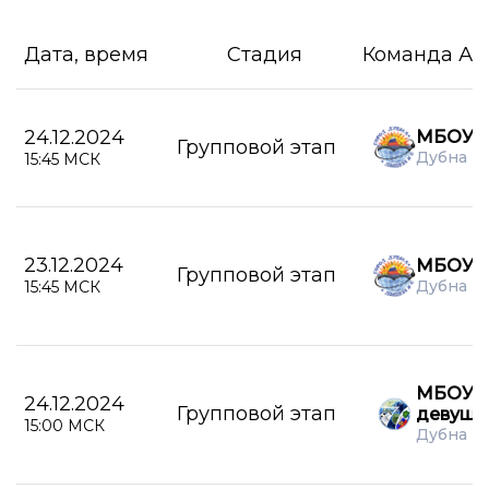
Дата, время
Стадия
Команда А
24.12.2024
МБОУ Л
Групповой этап
Дубна
15:45 МСК
23.12.2024
МБОУ Л
Групповой этап
Дубна
15:45 МСК
МБОУ С
24.12.2024
Групповой этап
девушк
15:00 МСК
Дубна