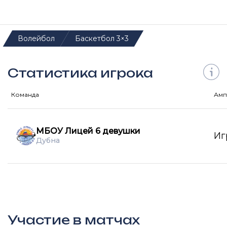
Волейбол
Баскетбол 3×3
Статистика игрока
Команда
Амп
МБОУ Лицей 6 девушки
Иг
Дубна
Участие в матчах