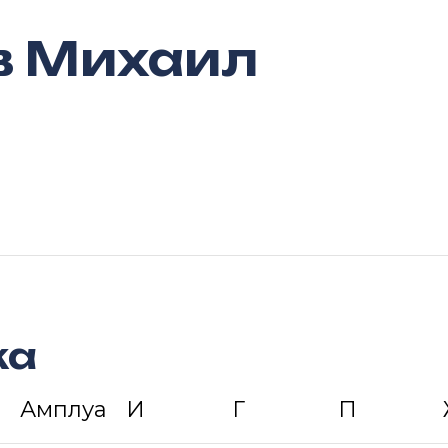
в Михаил
ка
Амплуа
И
Г
П