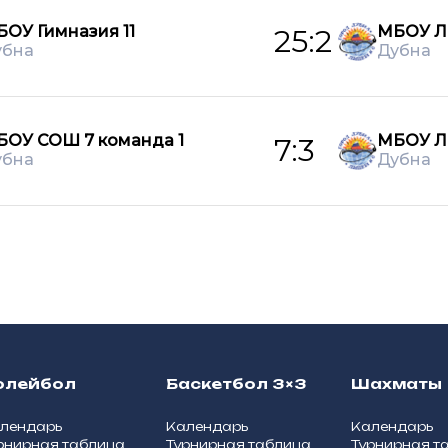
ОУ Гимназия 11
МБОУ Л
25:2
убна
Дубна
БОУ СОШ 7 команда 1
МБОУ Л
7:3
убна
Дубна
олейбол
Баскетбол 3×3
Шахматы
лендарь
Календарь
Календарь
рнирная таблица
Турнирная таблица
Турнирная т