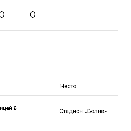
0
0
Место
ицей 6
Стадион «Волна»