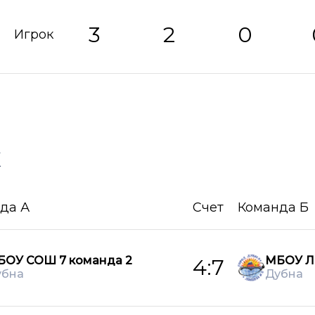
3
2
0
Игрок
х
да А
Счет
Команда Б
БОУ СОШ 7 команда 2
МБОУ Л
4:7
убна
Дубна