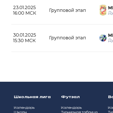
23.01.2025
МБ
Групповой этап
16:00 МСК
Д
30.01.2025
М
Групповой этап
15:30 МСК
Д
Школьная лига
Футзал
В
Календарь
Календарь
Ка
Школы
Турнирная таблица
Ту