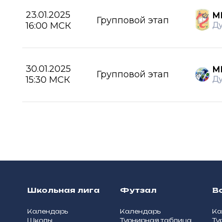
23.01.2025
МБ
Групповой этап
16:00 МСК
Д
30.01.2025
М
Групповой этап
15:30 МСК
Д
Школьная лига
Футзал
В
Календарь
Календарь
Ка
Школы
Турнирная таблица
Ту