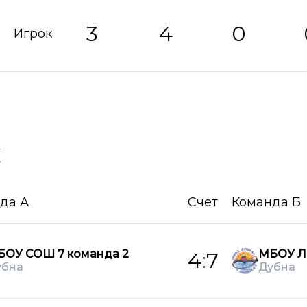
3
4
0
Игрок
х
да А
Счет
Команда Б
БОУ СОШ 7 команда 2
МБОУ Л
4:7
убна
Дубна