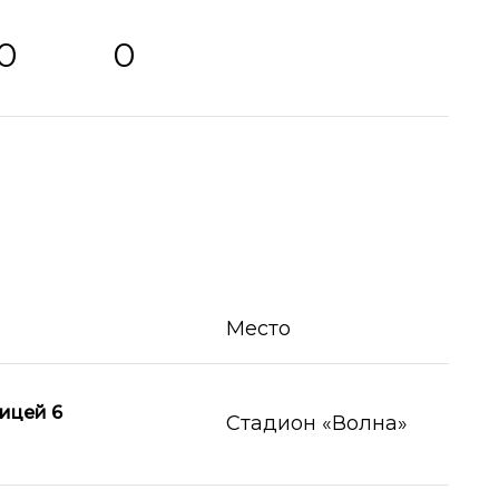
0
0
Место
ицей 6
Стадион «Волна»