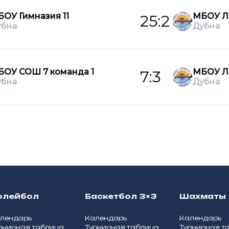
ОУ Гимназия 11
МБОУ Л
25:2
убна
Дубна
БОУ СОШ 7 команда 1
МБОУ Л
7:3
убна
Дубна
олейбол
Баскетбол 3×3
Шахматы
лендарь
Календарь
Календарь
рнирная таблица
Турнирная таблица
Турнирная т