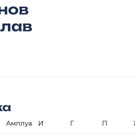
нов
лав
ка
Амплуа
И
Г
П