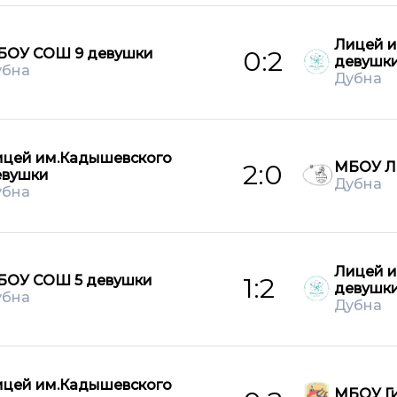
Лицей и
БОУ СОШ 9 девушки
0:2
девушк
убна
Дубна
ицей им.Кадышевского
МБОУ Л
2:0
евушки
Дубна
убна
Лицей и
БОУ СОШ 5 девушки
1:2
девушк
убна
Дубна
ицей им.Кадышевского
МБОУ Ги