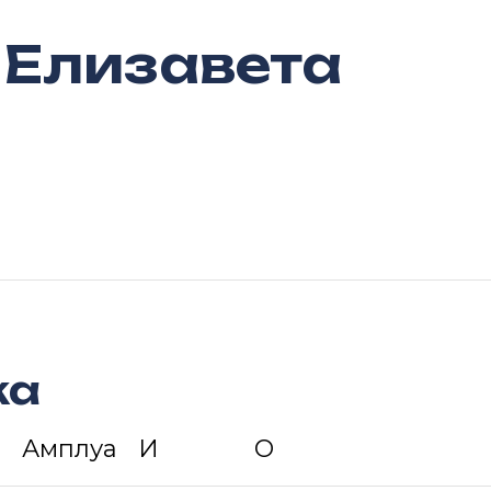
 Елизавета
ка
Амплуа
И
О