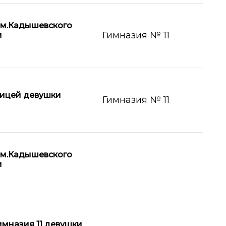
м.Кадышевского
Гимназия № 11
и
ицей девушки
Гимназия № 11
м.Кадышевского
и
мназия 11 девушки