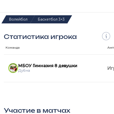
Волейбол
Баскетбол 3×3
Статистика игрока
Команда
Амп
МБОУ Гимназия 8 девушки
Иг
Дубна
Участие в матчах