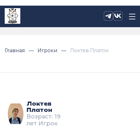
Главная
Игроки
Локтев Платон
Локтев
Платон
Возраст: 19
лет Игрок