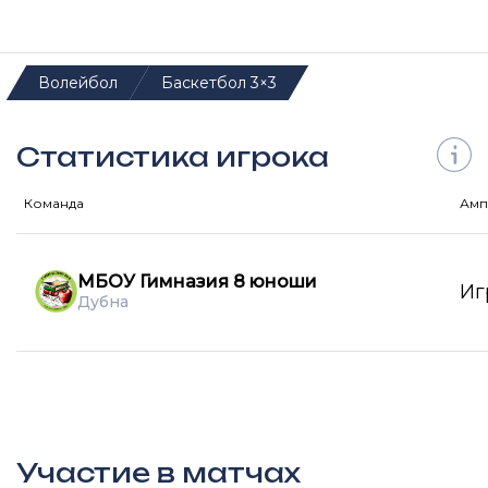
Волейбол
Баскетбол 3×3
Статистика игрока
Команда
Амп
МБОУ Гимназия 8 юноши
Иг
Дубна
Участие в матчах