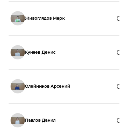
0
0
Живоглядов Марк
0
0
Кунаев Денис
0
0
Олейников Арсений
0
0
Павлов Данил