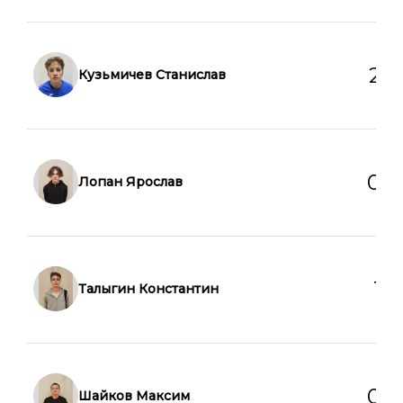
2
0
Кузьмичев Станислав
0
0
Лопан Ярослав
1
0
Талыгин Константин
0
0
Шайков Максим