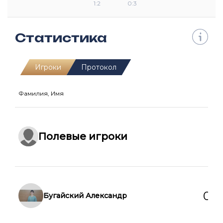
1:2
0:3
Статистика
Игроки
Протокол
Фамилия, Имя
Г
П
Ж
Полевые игроки
0
0
Бугайский Александр