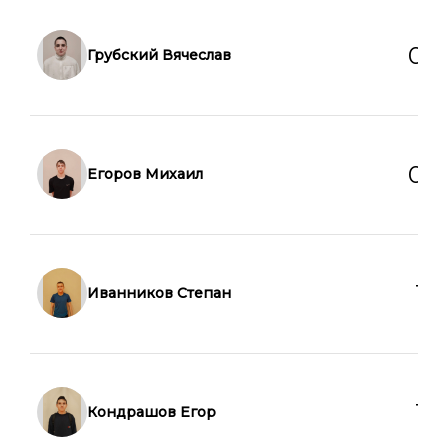
0
0
Грубский Вячеслав
0
0
Егоров Михаил
1
0
Иванников Степан
1
0
Кондрашов Егор