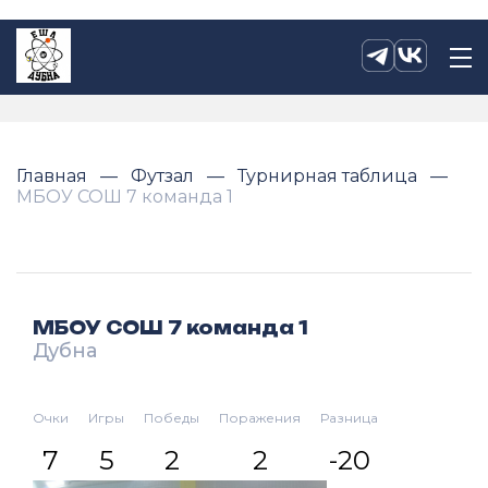
Главная
Футзал
Турнирная таблица
МБОУ СОШ 7 команда 1
МБОУ СОШ 7 команда 1
Дубна
Очки
Игры
Победы
Поражения
Разница
7
5
2
2
-20