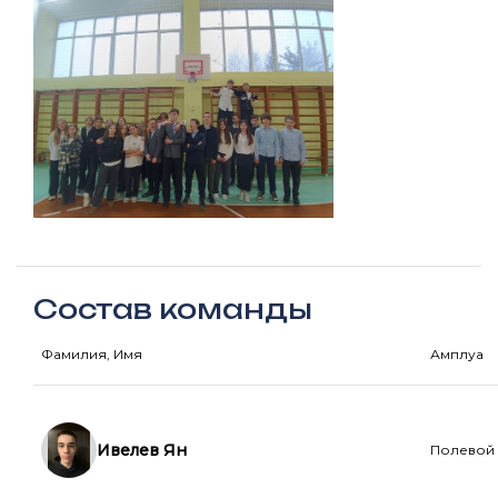
Состав команды
Фамилия, Имя
Амплуа
Ивелев Ян
Полевой