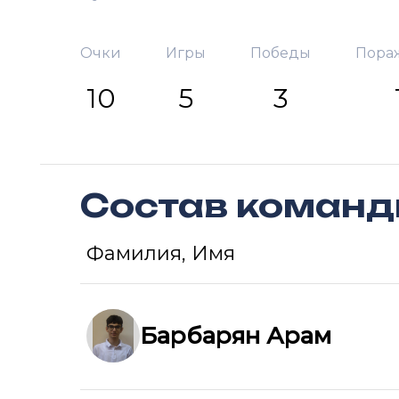
Очки
Игры
Победы
Пора
10
5
3
Состав коман
Фамилия, Имя
Барбарян Арам