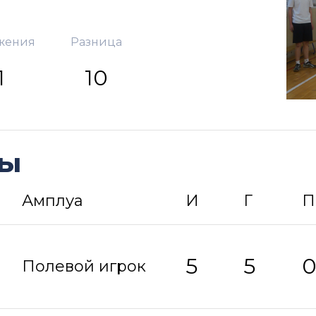
жения
Разница
1
10
ды
Амплуа
И
Г
П
5
5
Полевой игрок