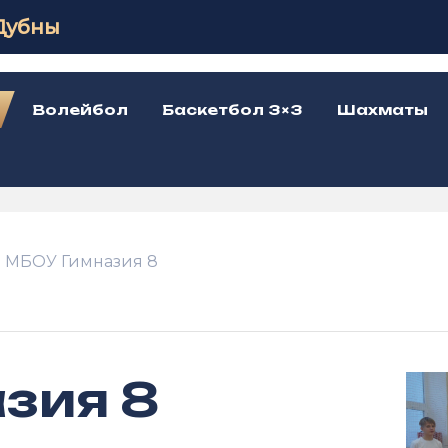
Дубны
Волейбол
Баскетбол 3×3
Шахматы
МБОУ Гимназия 8
зия 8