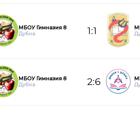
МБОУ Гимназия 8
М
1:1
Дубна
Д
МБОУ Гимназия 8
М
2:6
Дубна
Д