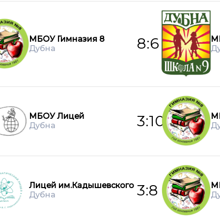
МБОУ Гимназия 8
М
8:6
Дубна
Д
МБОУ Лицей
М
3:10
Дубна
Д
Лицей им.Кадышевского
М
3:8
Дубна
Д