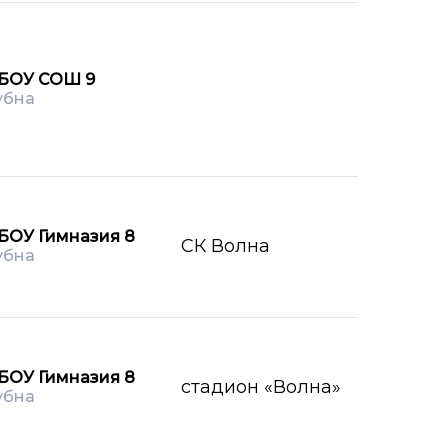
БОУ СОШ 9
убна
БОУ Гимназия 8
СК Волна
убна
БОУ Гимназия 8
стадион «Волна»
убна