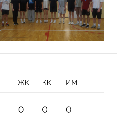
ЖК
КК
ИМ
0
0
0
0