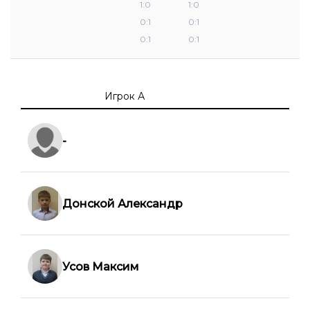
1:0
1:0
0:1
0:1
0:1
0:1
Игрок А
-
Донской Александр
Усов Максим