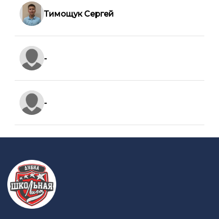
Тимощук Сергей
-
-