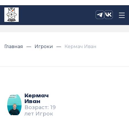
Главная
Игроки
Кермач Иван
Кермач
Иван
Возраст: 19
лет Игрок