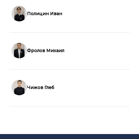
Полицин Иван
Фролов Михаил
Чижов Глеб