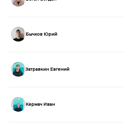
Бычков Юрий
Затравкин Евгений
Кермач Иван