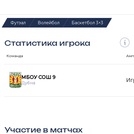
Футзал
Волейбол
Баскетбол 3×3
Статистика игрока
Команда
Амп
МБОУ СОШ 9
Иг
Дубна
Участие в матчах