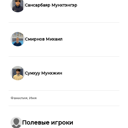
Сансарбаяр Мунхтэнгэр
Смирнов Михаил
Сумхуу Мунхжин
Фамилия, Имя
Полевые игроки