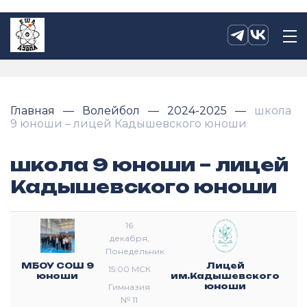
Главная
Волейбол
2024-2025
школа
9 юноши – лицей Кадышевского юноши
школа 9 юноши – лицей
Кадышевского юноши
16
декабря,
Понедельник
МБОУ СОШ 9
Лицей
15:00 МСК
юноши
им.Кадышевского
юноши
Гимназия
№ 11