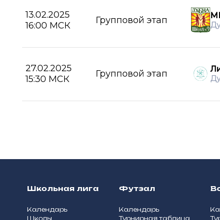
13.02.2025
М
Групповой этап
16:00 МСК
Д
27.02.2025
Л
Групповой этап
15:30 МСК
Д
Школьная лига
Футзал
В
Календарь
Календарь
Ка
Школы
Турнирная таблица
Ту