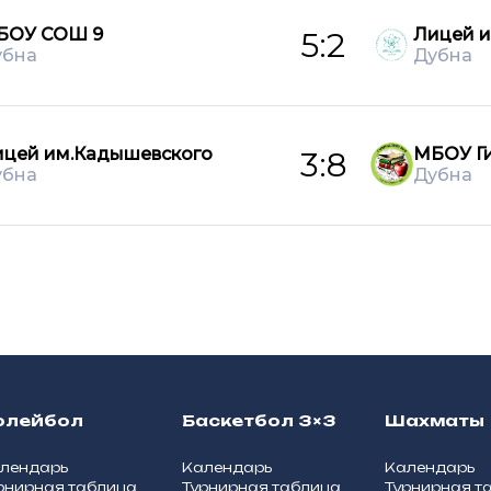
БОУ СОШ 9
Лицей и
5:2
убна
Дубна
ицей им.Кадышевского
МБОУ Г
3:8
убна
Дубна
олейбол
Баскетбол 3×3
Шахматы
лендарь
Календарь
Календарь
рнирная таблица
Турнирная таблица
Турнирная т