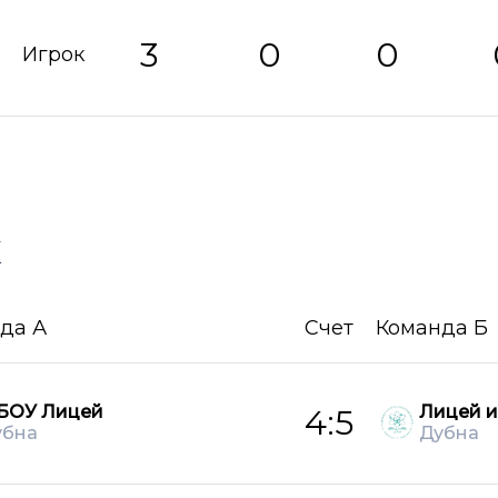
3
0
0
Игрок
х
да А
Счет
Команда Б
БОУ Лицей
Лицей и
4:5
убна
Дубна