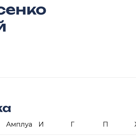
сенко
й
ка
Амплуа
И
Г
П