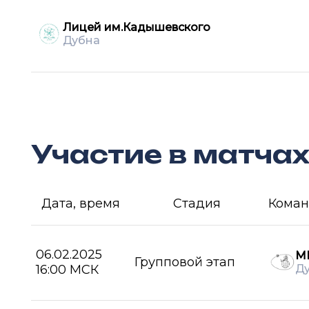
Лицей им.Кадышевского
Дубна
Участие в матча
Дата, время
Стадия
Коман
06.02.2025
М
Групповой этап
16:00 МСК
Д