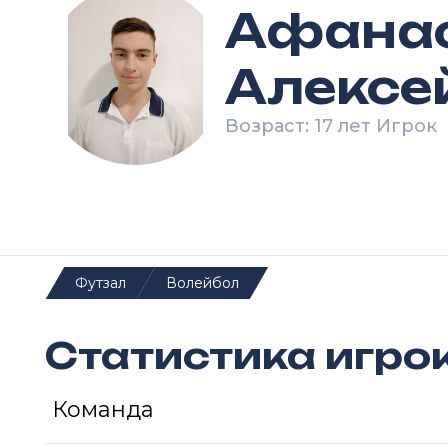
Афана
Алексе
Возраст: 17 лет Игрок
Футзал
Волейбол
Статистика игро
Команда