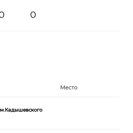
0
0
Место
м.Кадышевского