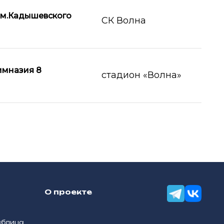
м.Кадышевского
СК Волна
имназия 8
стадион «Волна»
О проекте
аблица