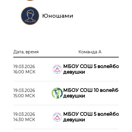
Юношами
Дата, время
Команда А
МБОУ СОШ 5 волейбол
19.03.2026
16:00 МСК
девушки
МБОУ СОШ 10 волейбол
19.03.2026
15:00 МСК
девушки
МБОУ СОШ 5 волейбол
19.03.2026
14:30 МСК
девушки