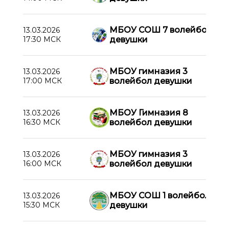
МБОУ СОШ 7 волейбол
13.03.2026
17:30 МСК
девушки
МБОУ гимназия 3
13.03.2026
17:00 МСК
волейбол девушки
МБОУ Гимназия 8
13.03.2026
16:30 МСК
волейбол девушки
МБОУ гимназия 3
13.03.2026
16:00 МСК
волейбол девушки
МБОУ СОШ 1 волейбол
13.03.2026
15:30 МСК
девушки