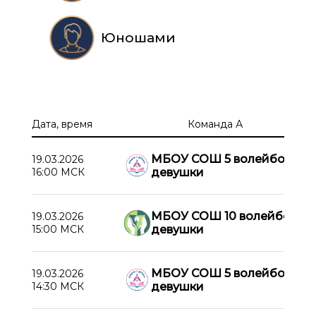
Юношами
Дата, время
Команда А
МБОУ СОШ 5 волейбол
19.03.2026
16:00 МСК
девушки
МБОУ СОШ 10 волейбол
19.03.2026
15:00 МСК
девушки
МБОУ СОШ 5 волейбол
19.03.2026
14:30 МСК
девушки