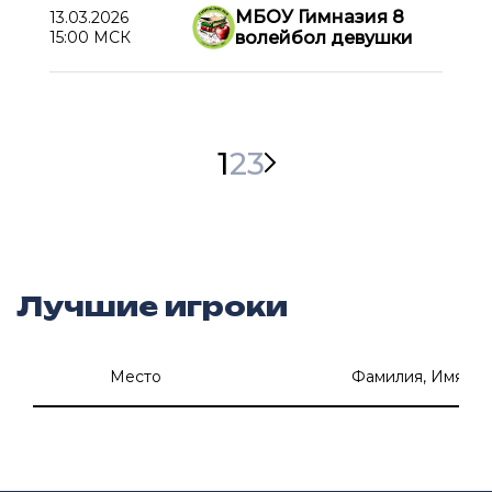
МБОУ Гимназия 8
13.03.2026
15:00 МСК
волейбол девушки
1
2
3
Лучшие игроки
Место
Фамилия, Имя